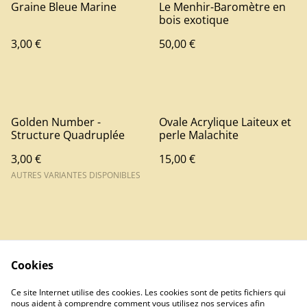
Graine Bleue Marine
Le Menhir-Baromètre en
bois exotique
3,00 €
50,00 €
Golden Number -
Ovale Acrylique Laiteux et
Structure Quadruplée
perle Malachite
3,00 €
15,00 €
AUTRES VARIANTES DISPONIBLES
Cookies
Contact
Ce site Internet utilise des cookies. Les cookies sont de petits fichiers qui
nous aident à comprendre comment vous utilisez nos services afin