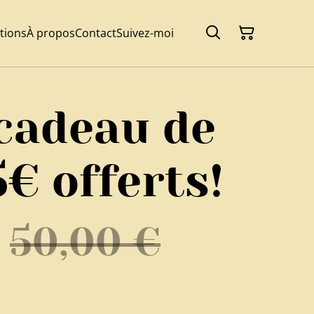
tions
À propos
Contact
Suivez-moi
cadeau de
5€ offerts!
50,00 €