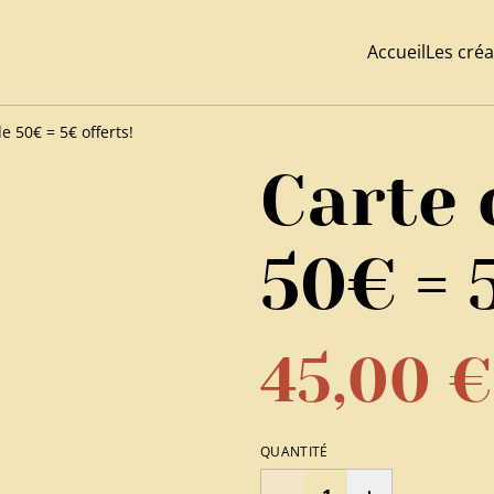
Accueil
Les créa
e 50€ = 5€ offerts!
Carte 
50€ = 
45,00 €
QUANTITÉ