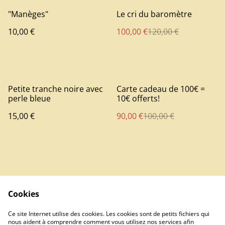
%
"Manèges"
Le cri du baromètre
10,00 €
100,00 €
120,00 €
%
Petite tranche noire avec
Carte cadeau de 100€ =
perle bleue
10€ offerts!
15,00 €
90,00 €
100,00 €
Cookies
Contact
Ce site Internet utilise des cookies. Les cookies sont de petits fichiers qui
nous aident à comprendre comment vous utilisez nos services afin