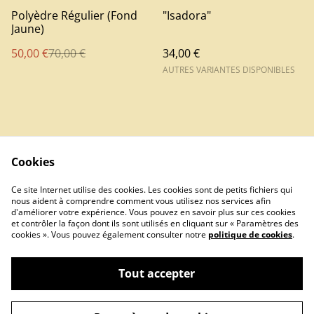
%
Polyèdre Régulier (Fond
"Isadora"
Jaune)
50,00 €
70,00 €
34,00 €
AUTRES VARIANTES DISPONIBLES
Cookies
Contact
Ce site Internet utilise des cookies. Les cookies sont de petits fichiers qui
nous aident à comprendre comment vous utilisez nos services afin
d'améliorer votre expérience. Vous pouvez en savoir plus sur ces cookies
et contrôler la façon dont ils sont utilisés en cliquant sur « Paramètres des
cookies ». Vous pouvez également consulter notre
politique de cookies
.
Tout accepter
Miroir d'Ebène - Cabinet de curiosités autour
©
2026
du Vinyle