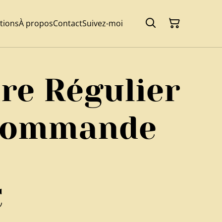
tions
À propos
Contact
Suivez-moi
re Régulier
 commande
€