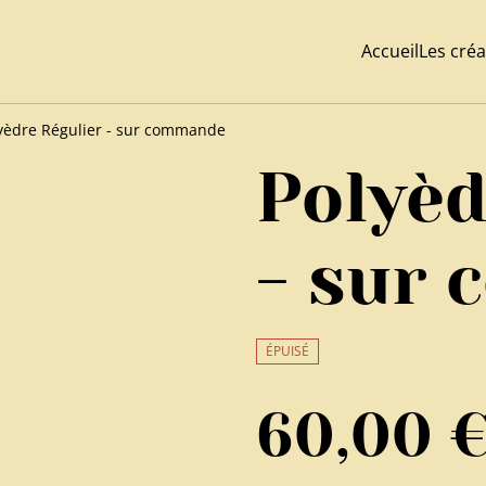
Accueil
Les créa
yèdre Régulier - sur commande
Polyèd
- sur
ÉPUISÉ
60,00 