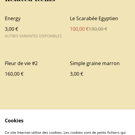
%
Energy
Le Scarabée Egyptien
3,00 €
100,00 €
130,00 €
AUTRES VARIANTES DISPONIBLES
Fleur de vie #2
Simple graine marron
160,00 €
3,00 €
Cookies
Contact
Ce site Internet utilise des cookies. Les cookies sont de petits fichiers qui