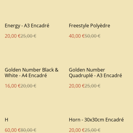
%
%
Energy - A3 Encadré
Freestyle Polyèdre
20,00 €
25,00 €
40,00 €
50,00 €
%
%
Golden Number Black &
Golden Number
White - A4 Encadré
Quadruplé - A3 Encadré
16,00 €
20,00 €
20,00 €
25,00 €
%
%
H
Horn - 30x30cm Encadré
60,00 €
80,00 €
20,00 €
25,00 €