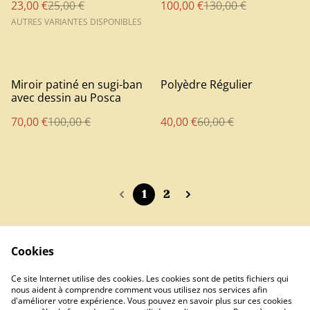
23,00 €
25,00 €
100,00 €
130,00 €
AUTRES VARIANTES DISPONIBLES
%
%
Miroir patiné en sugi-ban
Polyèdre Régulier
avec dessin au Posca
70,00 €
100,00 €
40,00 €
60,00 €
1
2
Cookies
Contact
Ce site Internet utilise des cookies. Les cookies sont de petits fichiers qui
nous aident à comprendre comment vous utilisez nos services afin
d'améliorer votre expérience. Vous pouvez en savoir plus sur ces cookies