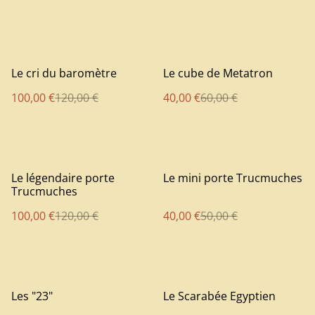
%
%
Le cri du baromètre
Le cube de Metatron
100,00 €
120,00 €
40,00 €
60,00 €
%
%
Le légendaire porte
Le mini porte Trucmuches
Trucmuches
100,00 €
120,00 €
40,00 €
50,00 €
%
%
Les "23"
Le Scarabée Egyptien