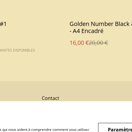
%
 #1
Golden Number Black 
- A4 Encadré
16,00 €
20,00 €
IANTES DISPONIBLES
Contact
Paramètre
hiers qui nous aident à comprendre comment vous utilisez