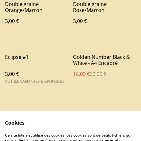
Double graine
Double graine
Orange/Marron
Rose/Marron
3,00 €
3,00 €
%
Eclipse #1
Golden Number Black &
White - A4 Encadré
3,00 €
16,00 €
20,00 €
AUTRES VARIANTES DISPONIBLES
Cookies
Contact
Ce site Internet utilise des cookies. Les cookies sont de petits fichiers qui
nous aident à comprendre comment vous utilisez nos services afin