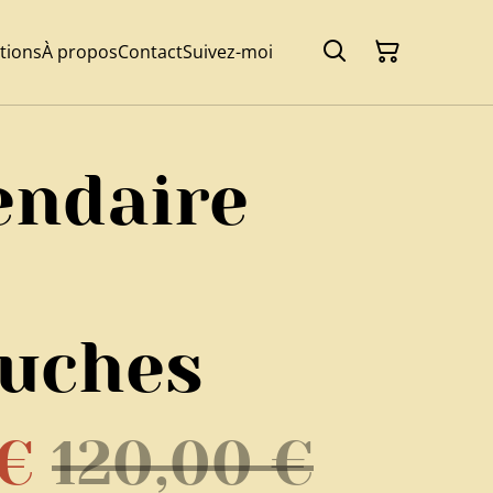
tions
À propos
Contact
Suivez-moi
endaire
uches
 €
120,00 €