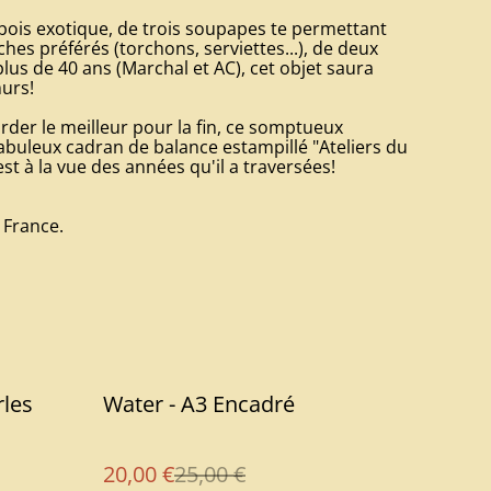
ois exotique, de trois soupapes te permettant
es préférés (torchons, serviettes...), de deux
plus de 40 ans (Marchal et AC), cet objet saura
murs!
rder le meilleur pour la fin, ce somptueux
fabuleux cadran de balance estampillé "Ateliers du
est à la vue des années qu'il a traversées!
 France.
%
rles
Water - A3 Encadré
20,00 €
25,00 €