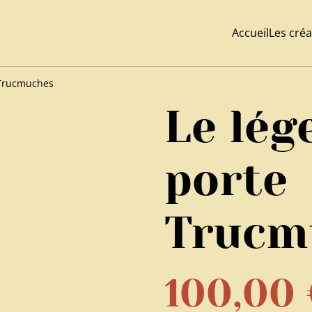
Accueil
Les créa
 Trucmuches
Le lég
porte
Trucm
100,00