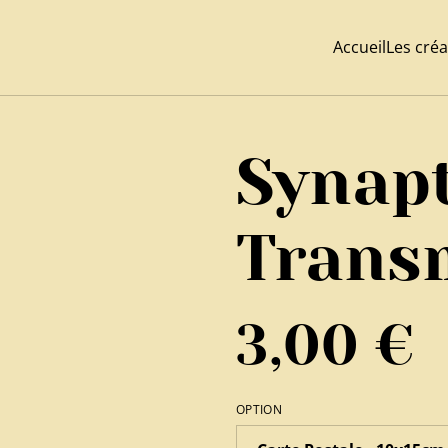
Accueil
Les créa
Synapt
Trans
3,00 €
OPTION