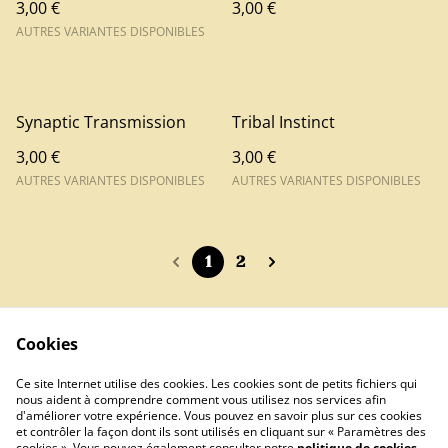
3,00 €
3,00 €
AUTRES VARIANTES DISPONIBLES
Synaptic Transmission
Tribal Instinct
3,00 €
3,00 €
AUTRES VARIANTES DISPONIBLES
AUTRES VARIANTES DISPONIBLES
1
2
Cookies
Contact
Ce site Internet utilise des cookies. Les cookies sont de petits fichiers qui
nous aident à comprendre comment vous utilisez nos services afin
d'améliorer votre expérience. Vous pouvez en savoir plus sur ces cookies
et contrôler la façon dont ils sont utilisés en cliquant sur « Paramètres des
cookies ». Vous pouvez également consulter notre
politique de cookies
.